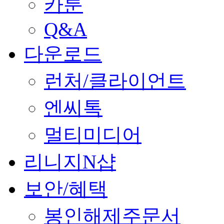
카툰
Q&A
다운로드
런처/클라이언트
엔씨톡
멀티미디어
리니지N샵
보안/혜택
봉인해제주문서