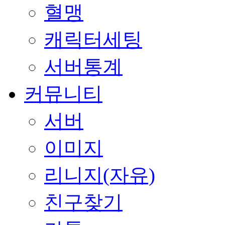
혈맹
캐릭터세팅
서버통계
커뮤니티
서버
이미지
리니지(자유)
친구찾기