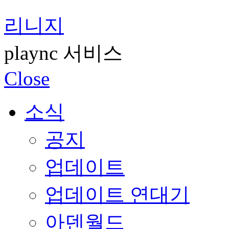
리니지
plaync 서비스
Close
소식
공지
업데이트
업데이트 연대기
아덴월드