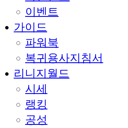
이벤트
가이드
파워북
복귀용사지침서
리니지월드
시세
랭킹
공성