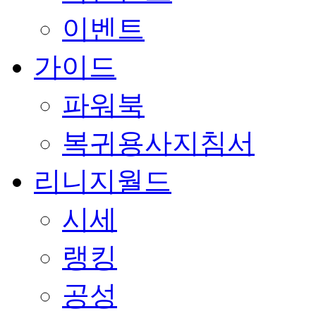
이벤트
가이드
파워북
복귀용사지침서
리니지월드
시세
랭킹
공성