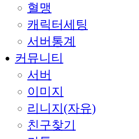
혈맹
캐릭터세팅
서버통계
커뮤니티
서버
이미지
리니지(자유)
친구찾기