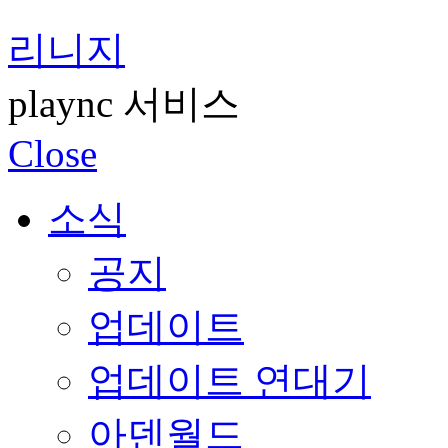
리니지
plaync 서비스
Close
소식
공지
업데이트
업데이트 연대기
아덴월드