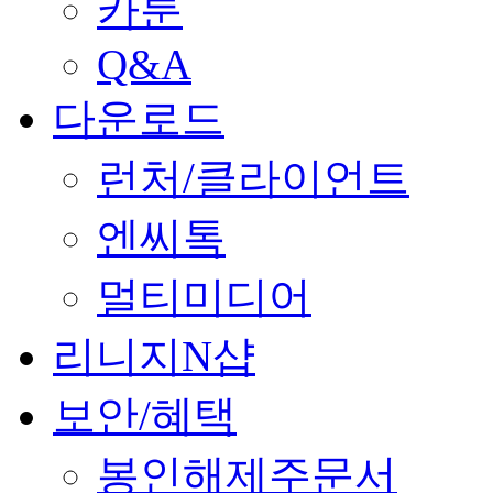
카툰
Q&A
다운로드
런처/클라이언트
엔씨톡
멀티미디어
리니지N샵
보안/혜택
봉인해제주문서