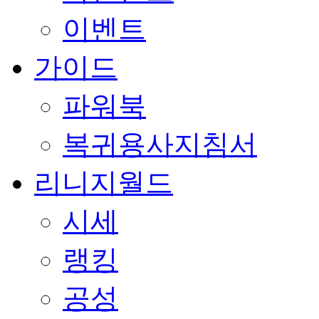
이벤트
가이드
파워북
복귀용사지침서
리니지월드
시세
랭킹
공성