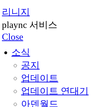
리니지
plaync 서비스
Close
소식
공지
업데이트
업데이트 연대기
아덴월드