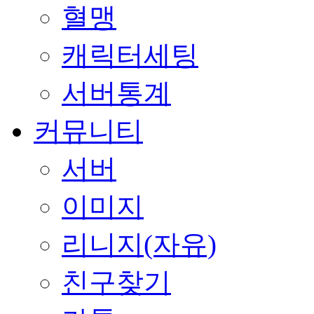
혈맹
캐릭터세팅
서버통계
커뮤니티
서버
이미지
리니지(자유)
친구찾기