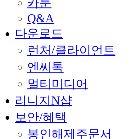
카툰
Q&A
다운로드
런처/클라이언트
엔씨톡
멀티미디어
리니지N샵
보안/혜택
봉인해제주문서