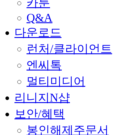
카툰
Q&A
다운로드
런처/클라이언트
엔씨톡
멀티미디어
리니지N샵
보안/혜택
봉인해제주문서