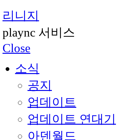
리니지
plaync 서비스
Close
소식
공지
업데이트
업데이트 연대기
아덴월드