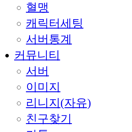
혈맹
캐릭터세팅
서버통계
커뮤니티
서버
이미지
리니지(자유)
친구찾기