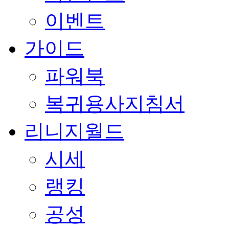
이벤트
가이드
파워북
복귀용사지침서
리니지월드
시세
랭킹
공성