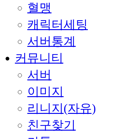
혈맹
캐릭터세팅
서버통계
커뮤니티
서버
이미지
리니지(자유)
친구찾기