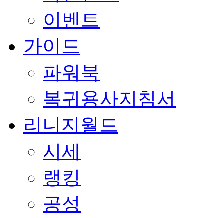
이벤트
가이드
파워북
복귀용사지침서
리니지월드
시세
랭킹
공성