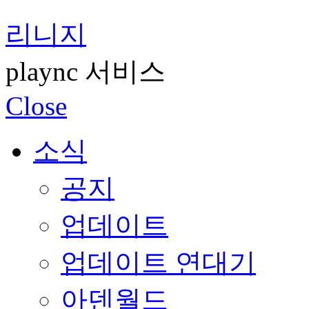
리니지
plaync 서비스
Close
소식
공지
업데이트
업데이트 연대기
아덴월드