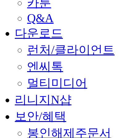
카툰
Q&A
다운로드
런처/클라이언트
엔씨톡
멀티미디어
리니지N샵
보안/혜택
봉인해제주문서