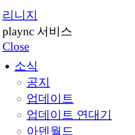
리니지
plaync 서비스
Close
소식
공지
업데이트
업데이트 연대기
아덴월드