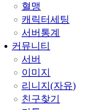
혈맹
캐릭터세팅
서버통계
커뮤니티
서버
이미지
리니지(자유)
친구찾기