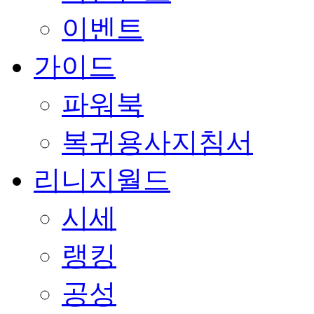
이벤트
가이드
파워북
복귀용사지침서
리니지월드
시세
랭킹
공성