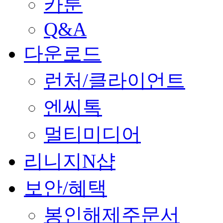
카툰
Q&A
다운로드
런처/클라이언트
엔씨톡
멀티미디어
리니지N샵
보안/혜택
봉인해제주문서