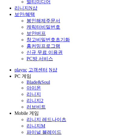
멀티미디어
리니지N샵
보안/혜택
봉인해제주문서
캐릭터비밀번호
보안버프
창고비밀번호초기화
홈커밍프로그램
신규 무료 이용권
PC방 서비스
plaync
고객센터
N샵
PC 게임
Blade&Soul
아이온
리니지
리니지2
러브비트
Mobile 게임
리니지 레드나이츠
리니지M
파이널 블레이드