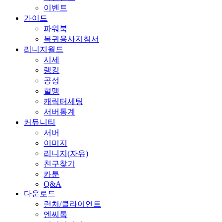
이벤트
가이드
파워북
복귀용사지침서
리니지월드
시세
랭킹
공성
혈맹
캐릭터세팅
서버통계
커뮤니티
서버
이미지
리니지(자유)
친구찾기
카툰
Q&A
다운로드
런처/클라이언트
엔씨톡