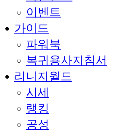
이벤트
가이드
파워북
복귀용사지침서
리니지월드
시세
랭킹
공성