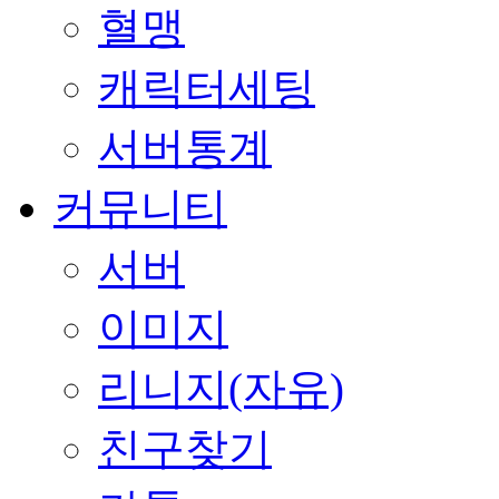
혈맹
캐릭터세팅
서버통계
커뮤니티
서버
이미지
리니지(자유)
친구찾기