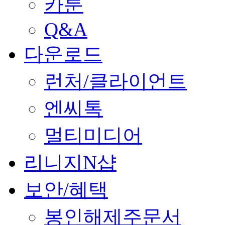
카툰
Q&A
다운로드
런처/클라이언트
엔씨톡
멀티미디어
리니지N샵
보안/혜택
봉인해제주문서