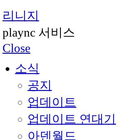
리니지
plaync 서비스
Close
소식
공지
업데이트
업데이트 연대기
아덴월드