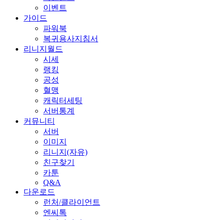
이벤트
가이드
파워북
복귀용사지침서
리니지월드
시세
랭킹
공성
혈맹
캐릭터세팅
서버통계
커뮤니티
서버
이미지
리니지(자유)
친구찾기
카툰
Q&A
다운로드
런처/클라이언트
엔씨톡