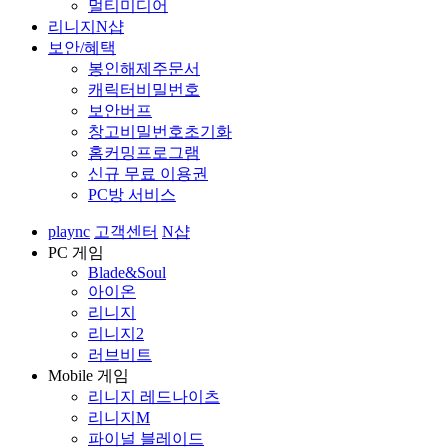
멀티미디어
리니지N샵
보안/혜택
봉인해제주문서
캐릭터비밀번호
보안버프
창고비밀번호초기화
홈커밍프로그램
신규 무료 이용권
PC방 서비스
plaync
고객센터
N샵
PC 게임
Blade&Soul
아이온
리니지
리니지2
러브비트
Mobile 게임
리니지 레드나이츠
리니지M
파이널 블레이드