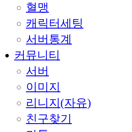
혈맹
캐릭터세팅
서버통계
커뮤니티
서버
이미지
리니지(자유)
친구찾기