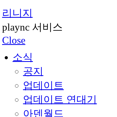
리니지
plaync 서비스
Close
소식
공지
업데이트
업데이트 연대기
아덴월드