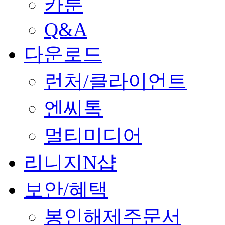
카툰
Q&A
다운로드
런처/클라이언트
엔씨톡
멀티미디어
리니지N샵
보안/혜택
봉인해제주문서