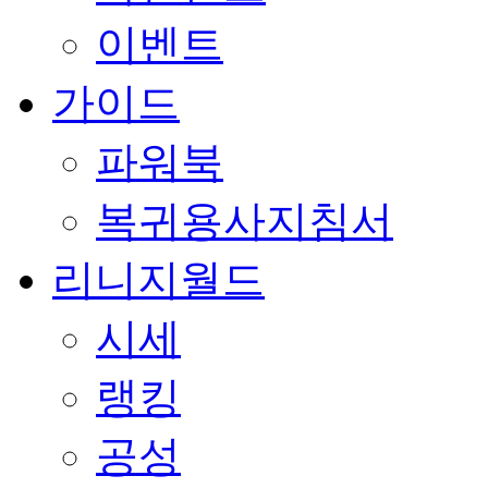
이벤트
가이드
파워북
복귀용사지침서
리니지월드
시세
랭킹
공성