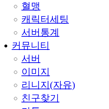
혈맹
캐릭터세팅
서버통계
커뮤니티
서버
이미지
리니지(자유)
친구찾기