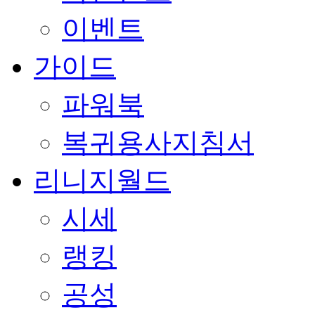
이벤트
가이드
파워북
복귀용사지침서
리니지월드
시세
랭킹
공성