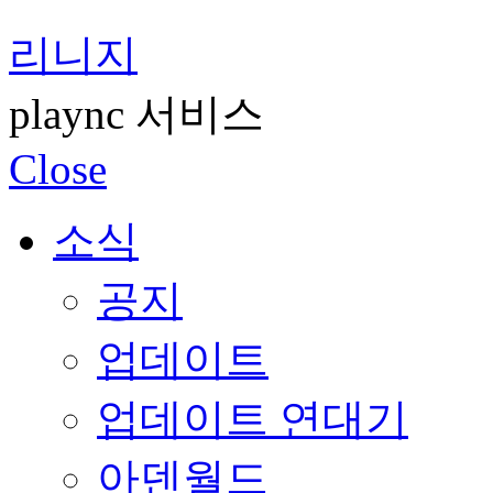
리니지
plaync 서비스
Close
소식
공지
업데이트
업데이트 연대기
아덴월드