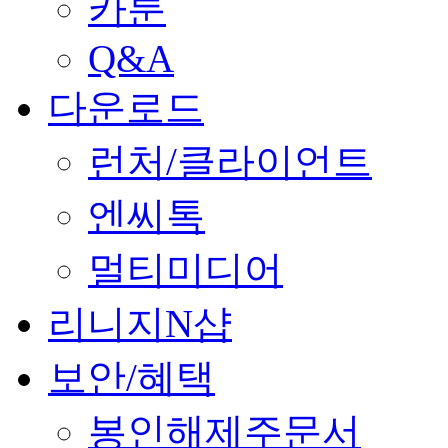
카툰
Q&A
다운로드
런처/클라이언트
엔씨톡
멀티미디어
리니지N샵
보안/혜택
봉인해제주문서