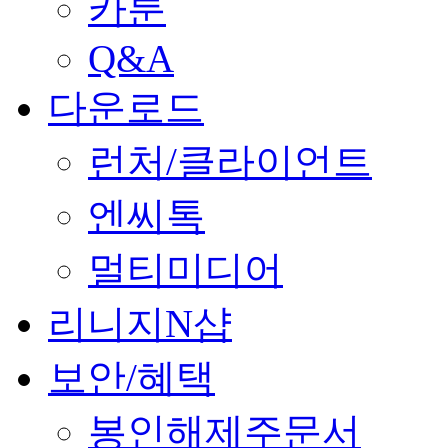
카툰
Q&A
다운로드
런처/클라이언트
엔씨톡
멀티미디어
리니지N샵
보안/혜택
봉인해제주문서