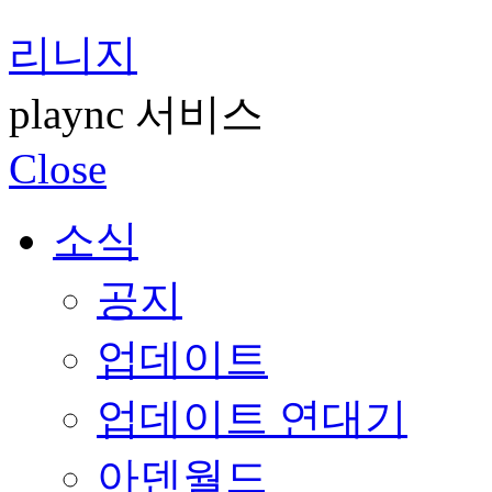
리니지
plaync 서비스
Close
소식
공지
업데이트
업데이트 연대기
아덴월드