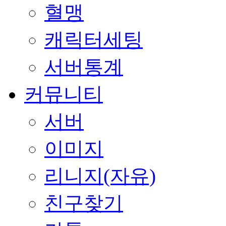
혈맹
캐릭터세팅
서버통계
커뮤니티
서버
이미지
리니지(자유)
친구찾기