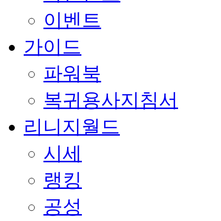
이벤트
가이드
파워북
복귀용사지침서
리니지월드
시세
랭킹
공성