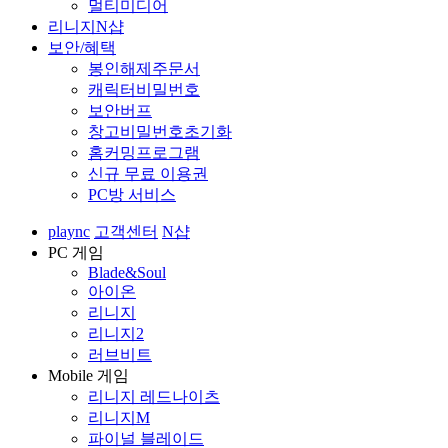
멀티미디어
리니지N샵
보안/혜택
봉인해제주문서
캐릭터비밀번호
보안버프
창고비밀번호초기화
홈커밍프로그램
신규 무료 이용권
PC방 서비스
plaync
고객센터
N샵
PC 게임
Blade&Soul
아이온
리니지
리니지2
러브비트
Mobile 게임
리니지 레드나이츠
리니지M
파이널 블레이드