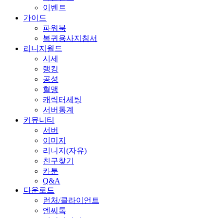
이벤트
가이드
파워북
복귀용사지침서
리니지월드
시세
랭킹
공성
혈맹
캐릭터세팅
서버통계
커뮤니티
서버
이미지
리니지(자유)
친구찾기
카툰
Q&A
다운로드
런처/클라이언트
엔씨톡