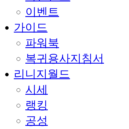
이벤트
가이드
파워북
복귀용사지침서
리니지월드
시세
랭킹
공성