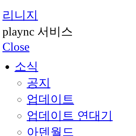
리니지
plaync 서비스
Close
소식
공지
업데이트
업데이트 연대기
아덴월드