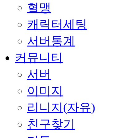
혈맹
캐릭터세팅
서버통계
커뮤니티
서버
이미지
리니지(자유)
친구찾기