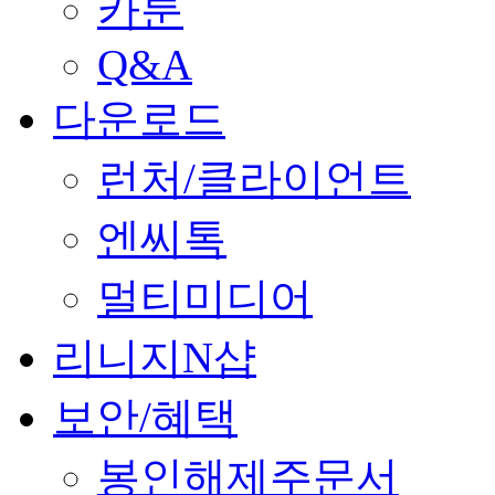
카툰
Q&A
다운로드
런처/클라이언트
엔씨톡
멀티미디어
리니지N샵
보안/혜택
봉인해제주문서