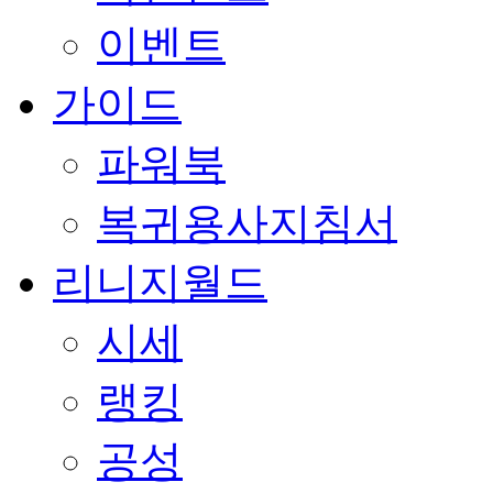
이벤트
가이드
파워북
복귀용사지침서
리니지월드
시세
랭킹
공성