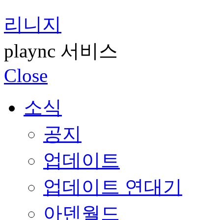
리니지
plaync 서비스
Close
소식
공지
업데이트
업데이트 연대기
아덴월드