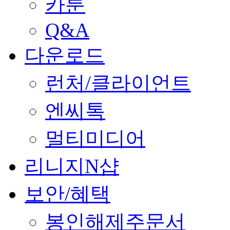
카툰
Q&A
다운로드
런처/클라이언트
엔씨톡
멀티미디어
리니지N샵
보안/혜택
봉인해제주문서