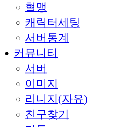
혈맹
캐릭터세팅
서버통계
커뮤니티
서버
이미지
리니지(자유)
친구찾기