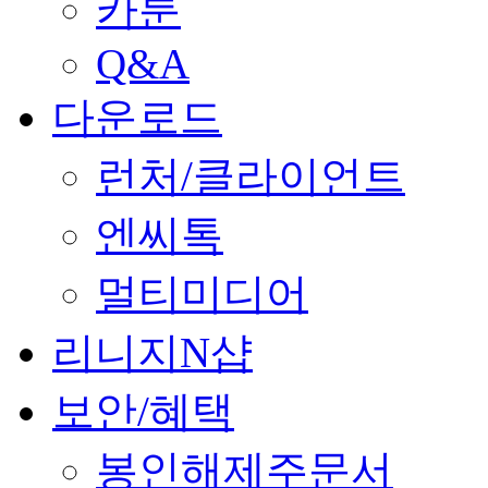
카툰
Q&A
다운로드
런처/클라이언트
엔씨톡
멀티미디어
리니지N샵
보안/혜택
봉인해제주문서