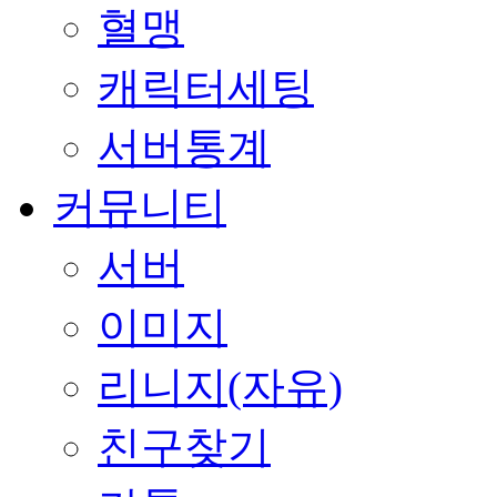
혈맹
캐릭터세팅
서버통계
커뮤니티
서버
이미지
리니지(자유)
친구찾기