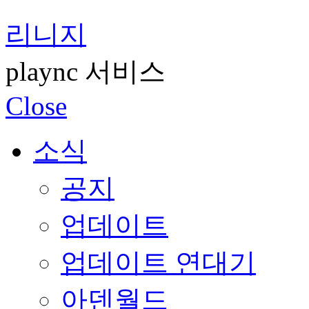
리니지
plaync 서비스
Close
소식
공지
업데이트
업데이트 연대기
아덴월드