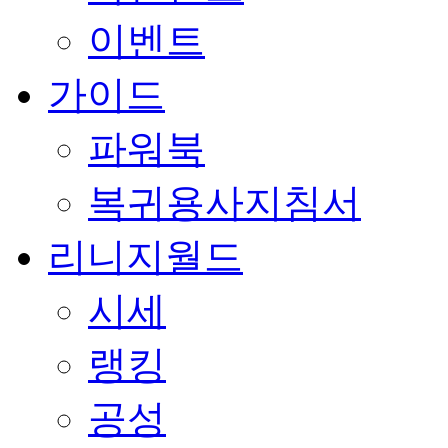
이벤트
가이드
파워북
복귀용사지침서
리니지월드
시세
랭킹
공성