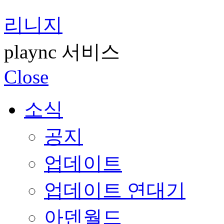
리니지
plaync 서비스
Close
소식
공지
업데이트
업데이트 연대기
아덴월드