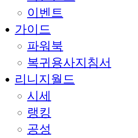
이벤트
가이드
파워북
복귀용사지침서
리니지월드
시세
랭킹
공성