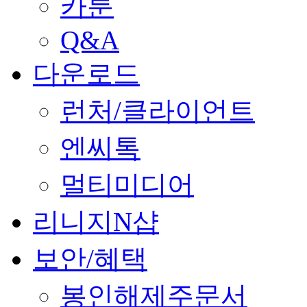
카툰
Q&A
다운로드
런처/클라이언트
엔씨톡
멀티미디어
리니지N샵
보안/혜택
봉인해제주문서