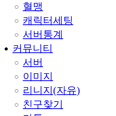
혈맹
캐릭터세팅
서버통계
커뮤니티
서버
이미지
리니지(자유)
친구찾기