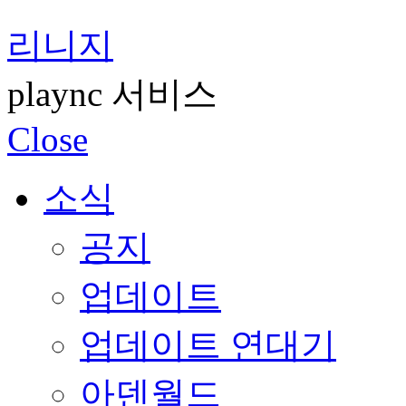
리니지
plaync 서비스
Close
소식
공지
업데이트
업데이트 연대기
아덴월드