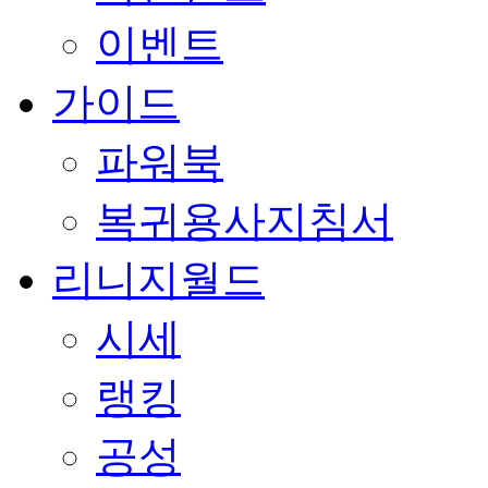
이벤트
가이드
파워북
복귀용사지침서
리니지월드
시세
랭킹
공성