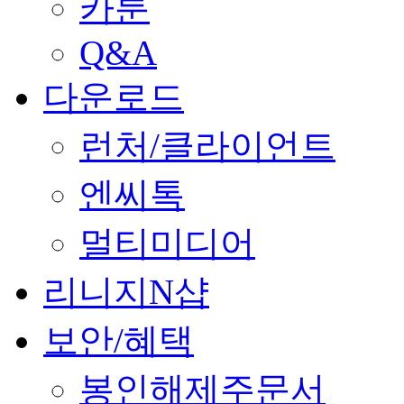
카툰
Q&A
다운로드
런처/클라이언트
엔씨톡
멀티미디어
리니지N샵
보안/혜택
봉인해제주문서