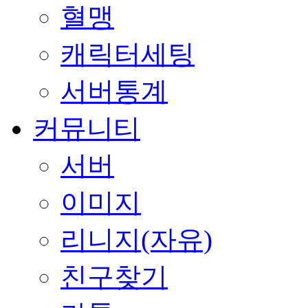
혈맹
캐릭터세팅
서버통계
커뮤니티
서버
이미지
리니지(자유)
친구찾기