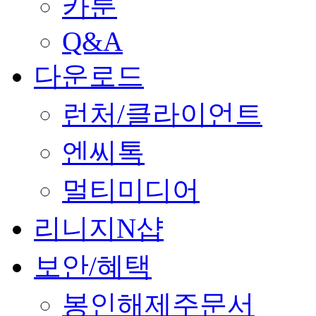
카툰
Q&A
다운로드
런처/클라이언트
엔씨톡
멀티미디어
리니지N샵
보안/혜택
봉인해제주문서