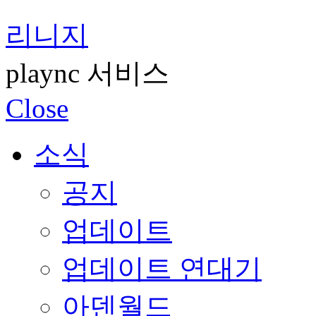
리니지
plaync 서비스
Close
소식
공지
업데이트
업데이트 연대기
아덴월드