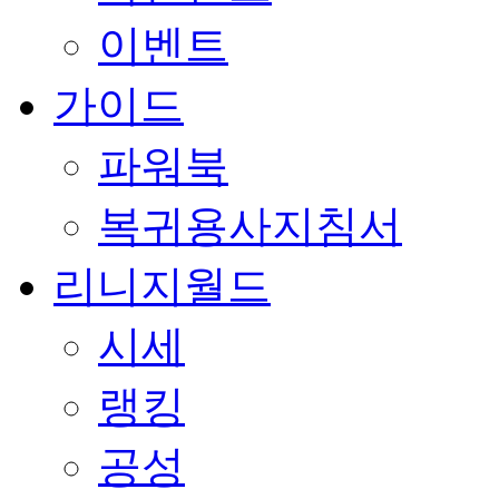
이벤트
가이드
파워북
복귀용사지침서
리니지월드
시세
랭킹
공성