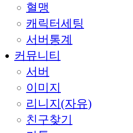
혈맹
캐릭터세팅
서버통계
커뮤니티
서버
이미지
리니지(자유)
친구찾기