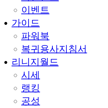
이벤트
가이드
파워북
복귀용사지침서
리니지월드
시세
랭킹
공성