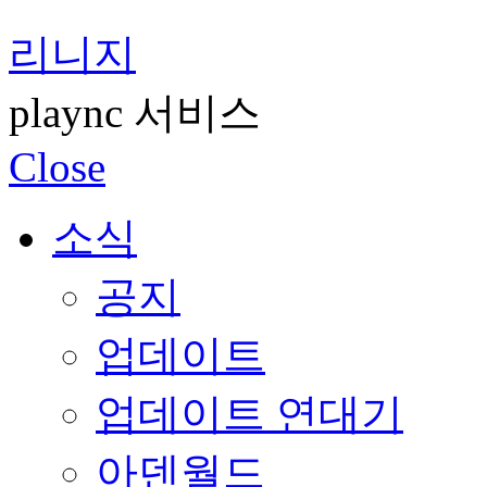
리니지
plaync 서비스
Close
소식
공지
업데이트
업데이트 연대기
아덴월드