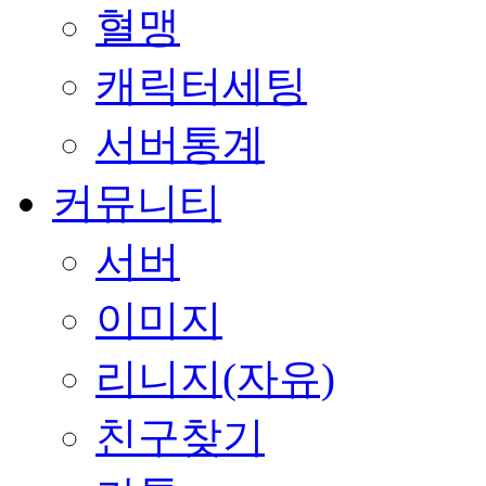
혈맹
캐릭터세팅
서버통계
커뮤니티
서버
이미지
리니지(자유)
친구찾기