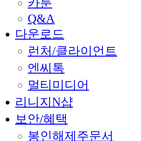
카툰
Q&A
다운로드
런처/클라이언트
엔씨톡
멀티미디어
리니지N샵
보안/혜택
봉인해제주문서