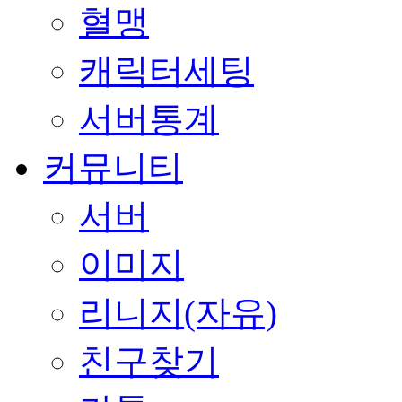
혈맹
캐릭터세팅
서버통계
커뮤니티
서버
이미지
리니지(자유)
친구찾기