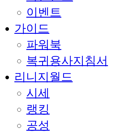
이벤트
가이드
파워북
복귀용사지침서
리니지월드
시세
랭킹
공성