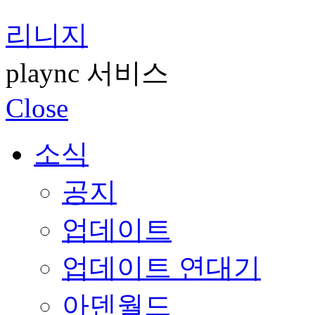
리니지
plaync 서비스
Close
소식
공지
업데이트
업데이트 연대기
아덴월드