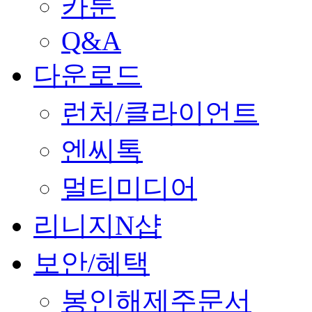
카툰
Q&A
다운로드
런처/클라이언트
엔씨톡
멀티미디어
리니지N샵
보안/혜택
봉인해제주문서