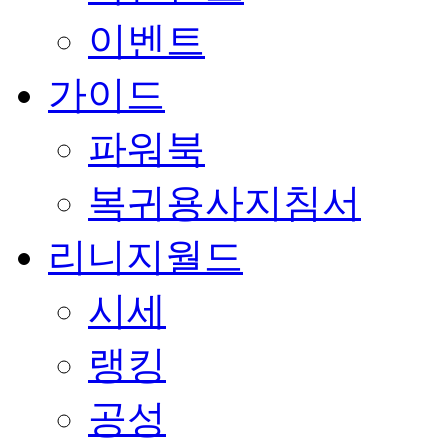
이벤트
가이드
파워북
복귀용사지침서
리니지월드
시세
랭킹
공성