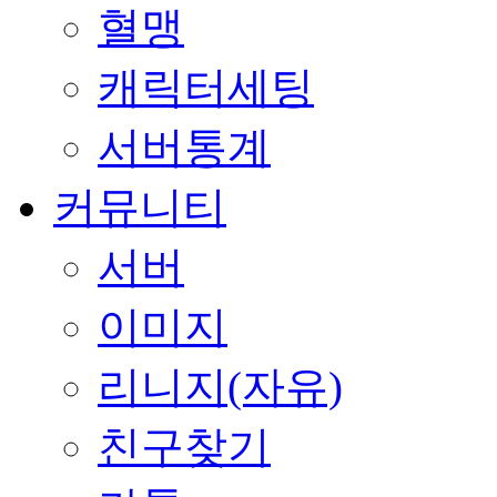
혈맹
캐릭터세팅
서버통계
커뮤니티
서버
이미지
리니지(자유)
친구찾기