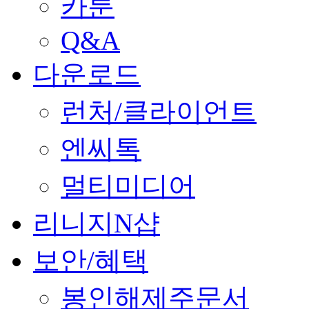
카툰
Q&A
다운로드
런처/클라이언트
엔씨톡
멀티미디어
리니지N샵
보안/혜택
봉인해제주문서