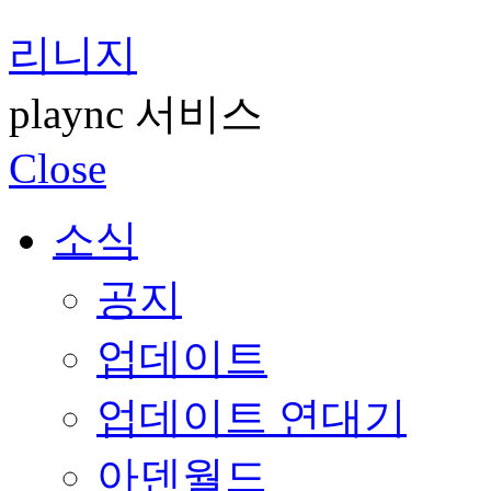
리니지
plaync 서비스
Close
소식
공지
업데이트
업데이트 연대기
아덴월드