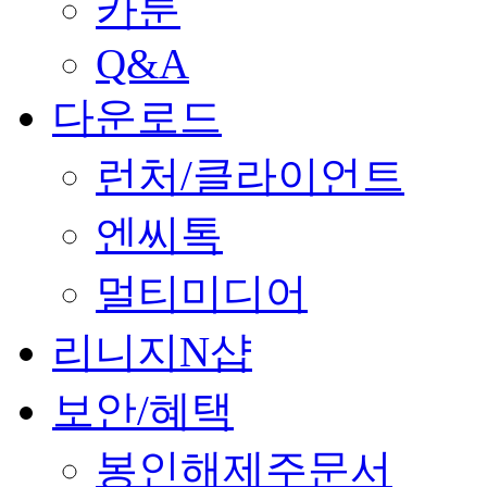
카툰
Q&A
다운로드
런처/클라이언트
엔씨톡
멀티미디어
리니지N샵
보안/혜택
봉인해제주문서