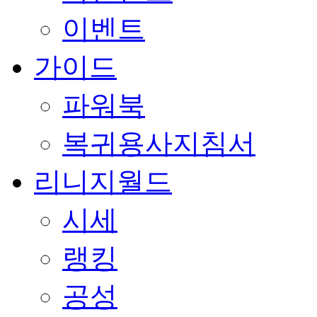
이벤트
가이드
파워북
복귀용사지침서
리니지월드
시세
랭킹
공성