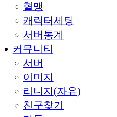
혈맹
캐릭터세팅
서버통계
커뮤니티
서버
이미지
리니지(자유)
친구찾기