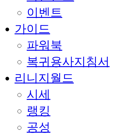
이벤트
가이드
파워북
복귀용사지침서
리니지월드
시세
랭킹
공성