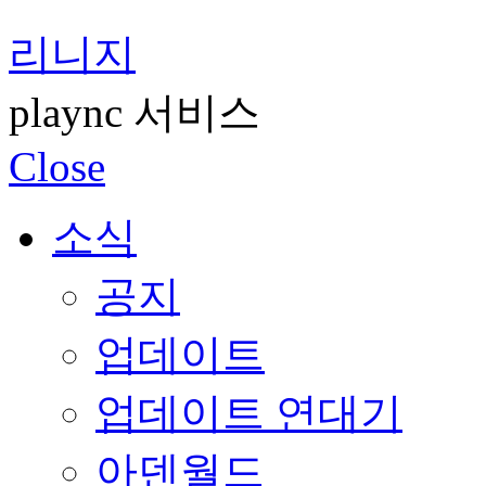
리니지
plaync 서비스
Close
소식
공지
업데이트
업데이트 연대기
아덴월드