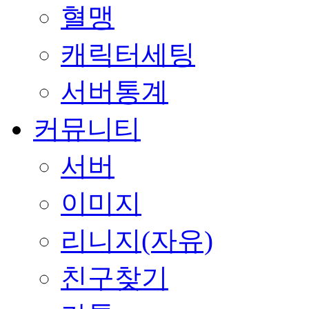
혈맹
캐릭터세팅
서버통계
커뮤니티
서버
이미지
리니지(자유)
친구찾기