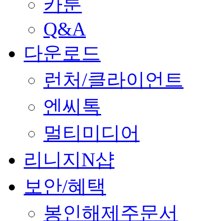
카툰
Q&A
다운로드
런처/클라이언트
엔씨톡
멀티미디어
리니지N샵
보안/혜택
봉인해제주문서