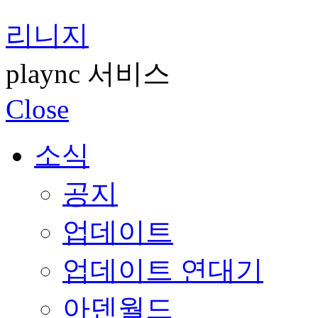
리니지
plaync 서비스
Close
소식
공지
업데이트
업데이트 연대기
아덴월드