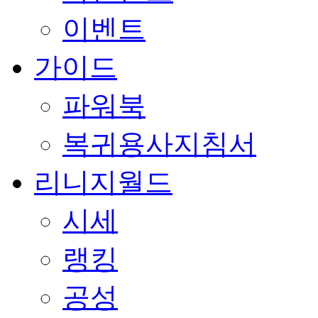
이벤트
가이드
파워북
복귀용사지침서
리니지월드
시세
랭킹
공성