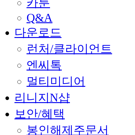
카툰
Q&A
다운로드
런처/클라이언트
엔씨톡
멀티미디어
리니지N샵
보안/혜택
봉인해제주문서