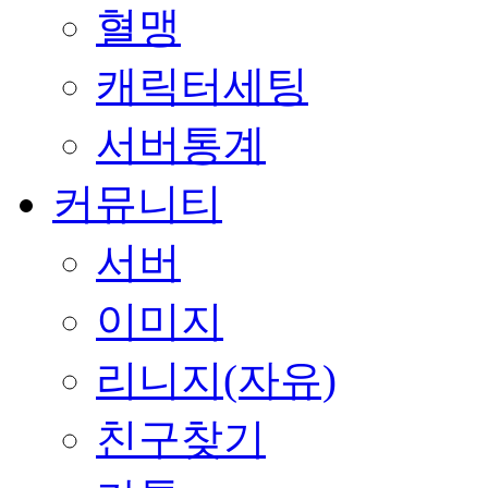
혈맹
캐릭터세팅
서버통계
커뮤니티
서버
이미지
리니지(자유)
친구찾기