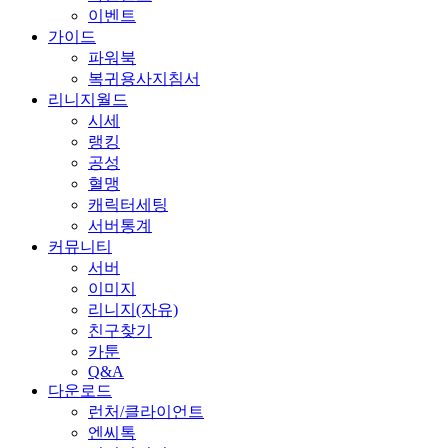
이벤트
가이드
파워북
복귀용사지침서
리니지월드
시세
랭킹
공성
혈맹
캐릭터세팅
서버통계
커뮤니티
서버
이미지
리니지(자유)
친구찾기
카툰
Q&A
다운로드
런처/클라이언트
엔씨톡