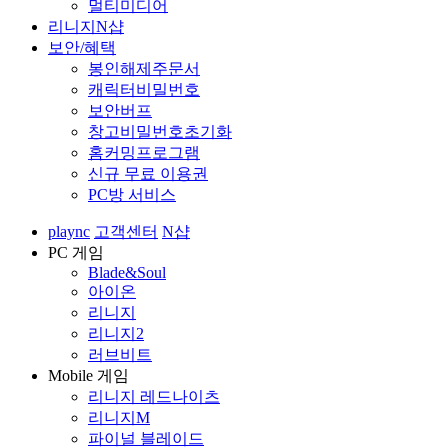
멀티미디어
리니지N샵
보안/혜택
봉인해제주문서
캐릭터비밀번호
보안버프
창고비밀번호초기화
홈커밍프로그램
신규 무료 이용권
PC방 서비스
plaync
고객센터
N샵
PC 게임
Blade&Soul
아이온
리니지
리니지2
러브비트
Mobile 게임
리니지 레드나이츠
리니지M
파이널 블레이드