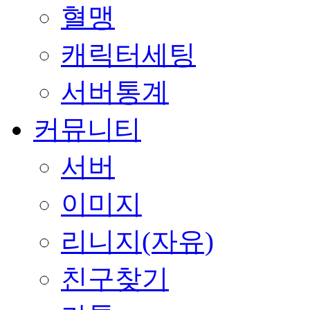
혈맹
캐릭터세팅
서버통계
커뮤니티
서버
이미지
리니지(자유)
친구찾기