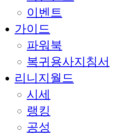
이벤트
가이드
파워북
복귀용사지침서
리니지월드
시세
랭킹
공성