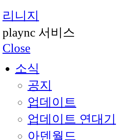
리니지
plaync 서비스
Close
소식
공지
업데이트
업데이트 연대기
아덴월드