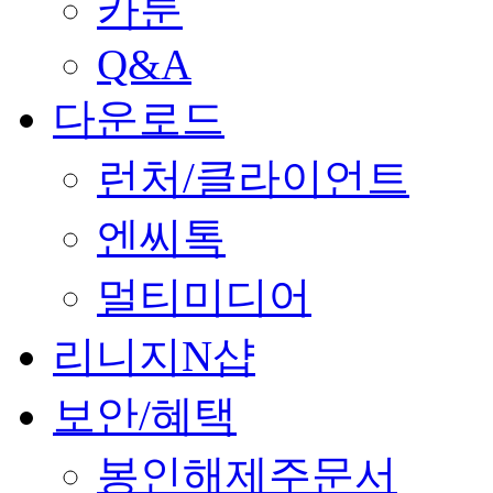
카툰
Q&A
다운로드
런처/클라이언트
엔씨톡
멀티미디어
리니지N샵
보안/혜택
봉인해제주문서