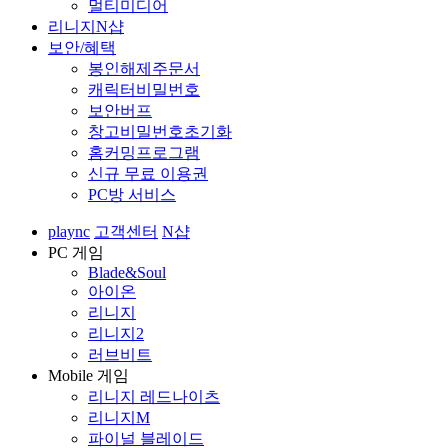
멀티미디어
리니지N샵
보안/혜택
봉인해제주문서
캐릭터비밀번호
보안버프
창고비밀번호초기화
홈커밍프로그램
신규 무료 이용권
PC방 서비스
plaync
고객센터
N샵
PC 게임
Blade&Soul
아이온
리니지
리니지2
러브비트
Mobile 게임
리니지 레드나이츠
리니지M
파이널 블레이드