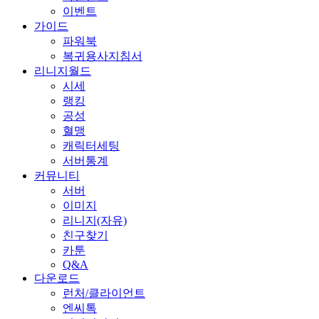
이벤트
가이드
파워북
복귀용사지침서
리니지월드
시세
랭킹
공성
혈맹
캐릭터세팅
서버통계
커뮤니티
서버
이미지
리니지(자유)
친구찾기
카툰
Q&A
다운로드
런처/클라이언트
엔씨톡