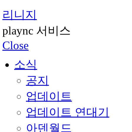
리니지
plaync 서비스
Close
소식
공지
업데이트
업데이트 연대기
아덴월드