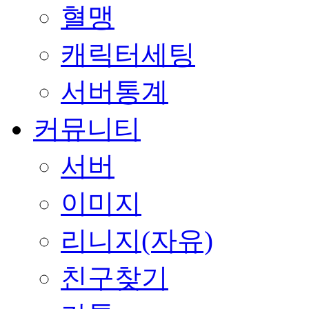
혈맹
캐릭터세팅
서버통계
커뮤니티
서버
이미지
리니지(자유)
친구찾기