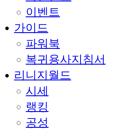
이벤트
가이드
파워북
복귀용사지침서
리니지월드
시세
랭킹
공성