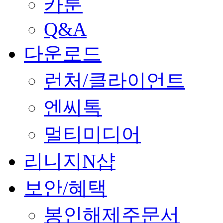
카툰
Q&A
다운로드
런처/클라이언트
엔씨톡
멀티미디어
리니지N샵
보안/혜택
봉인해제주문서