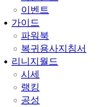
이벤트
가이드
파워북
복귀용사지침서
리니지월드
시세
랭킹
공성