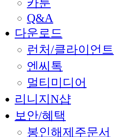
카툰
Q&A
다운로드
런처/클라이언트
엔씨톡
멀티미디어
리니지N샵
보안/혜택
봉인해제주문서