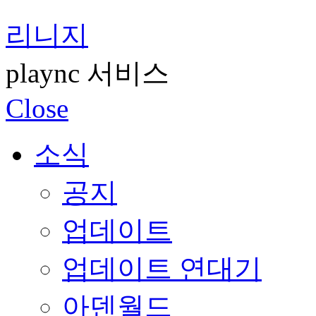
리니지
plaync 서비스
Close
소식
공지
업데이트
업데이트 연대기
아덴월드