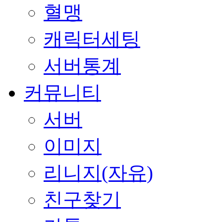
혈맹
캐릭터세팅
서버통계
커뮤니티
서버
이미지
리니지(자유)
친구찾기