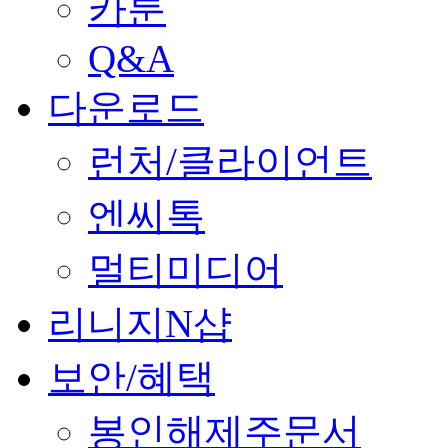
카툰
Q&A
다운로드
런처/클라이언트
엔씨톡
멀티미디어
리니지N샵
보안/혜택
봉인해제주문서