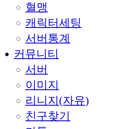
혈맹
캐릭터세팅
서버통계
커뮤니티
서버
이미지
리니지(자유)
친구찾기