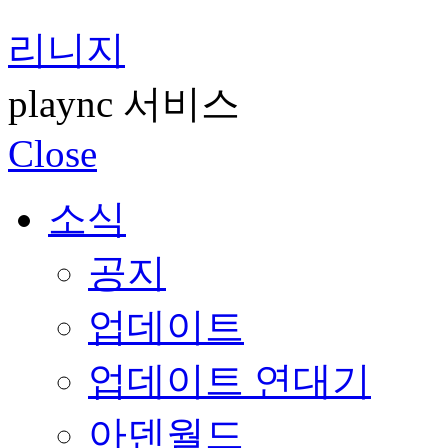
리니지
plaync 서비스
Close
소식
공지
업데이트
업데이트 연대기
아덴월드