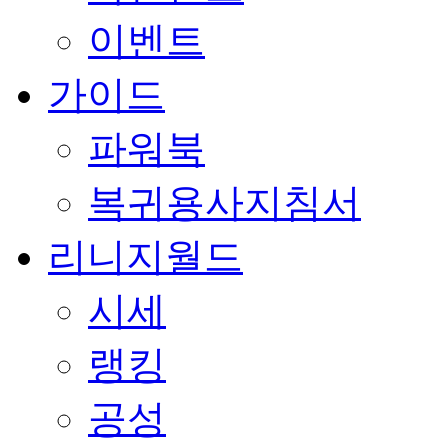
이벤트
가이드
파워북
복귀용사지침서
리니지월드
시세
랭킹
공성