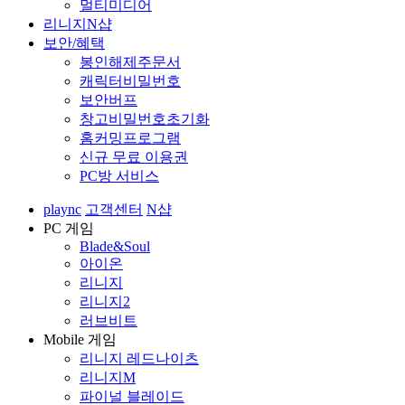
멀티미디어
리니지N샵
보안/혜택
봉인해제주문서
캐릭터비밀번호
보안버프
창고비밀번호초기화
홈커밍프로그램
신규 무료 이용권
PC방 서비스
plaync
고객센터
N샵
PC 게임
Blade&Soul
아이온
리니지
리니지2
러브비트
Mobile 게임
리니지 레드나이츠
리니지M
파이널 블레이드