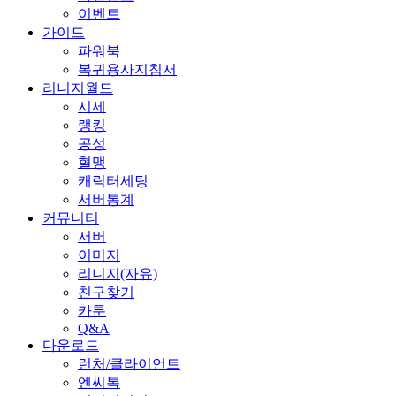
이벤트
가이드
파워북
복귀용사지침서
리니지월드
시세
랭킹
공성
혈맹
캐릭터세팅
서버통계
커뮤니티
서버
이미지
리니지(자유)
친구찾기
카툰
Q&A
다운로드
런처/클라이언트
엔씨톡