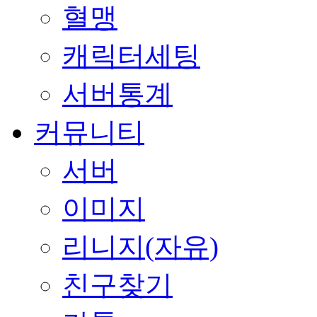
혈맹
캐릭터세팅
서버통계
커뮤니티
서버
이미지
리니지(자유)
친구찾기