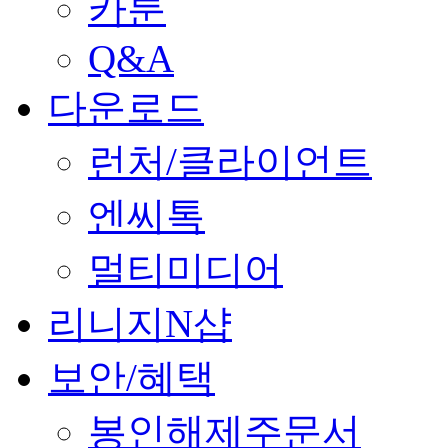
카툰
Q&A
다운로드
런처/클라이언트
엔씨톡
멀티미디어
리니지N샵
보안/혜택
봉인해제주문서