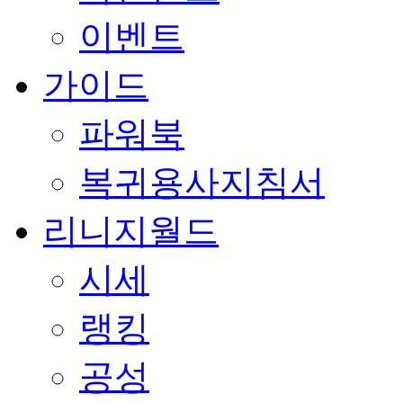
이벤트
가이드
파워북
복귀용사지침서
리니지월드
시세
랭킹
공성