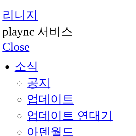
리니지
plaync 서비스
Close
소식
공지
업데이트
업데이트 연대기
아덴월드