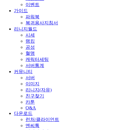
이벤트
가이드
파워북
복귀용사지침서
리니지월드
시세
랭킹
공성
혈맹
캐릭터세팅
서버통계
커뮤니티
서버
이미지
리니지(자유)
친구찾기
카툰
Q&A
다운로드
런처/클라이언트
엔씨톡