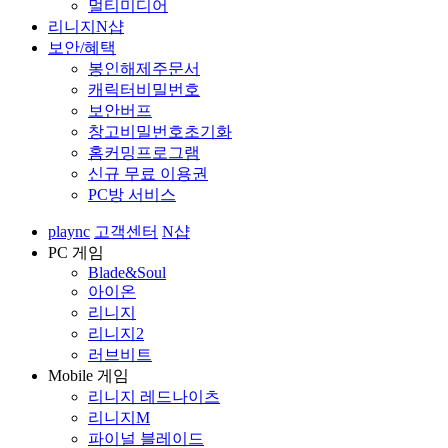
멀티미디어
리니지N샵
보안/혜택
봉인해제주문서
캐릭터비밀번호
보안버프
창고비밀번호초기화
홈커밍프로그램
신규 무료 이용권
PC방 서비스
plaync
고객센터
N샵
PC 게임
Blade&Soul
아이온
리니지
리니지2
러브비트
Mobile 게임
리니지 레드나이츠
리니지M
파이널 블레이드