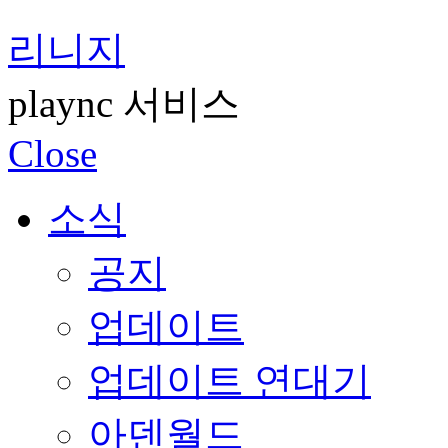
리니지
plaync 서비스
Close
소식
공지
업데이트
업데이트 연대기
아덴월드