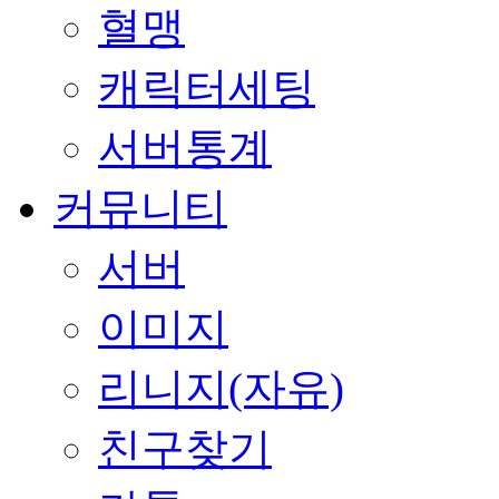
혈맹
캐릭터세팅
서버통계
커뮤니티
서버
이미지
리니지(자유)
친구찾기