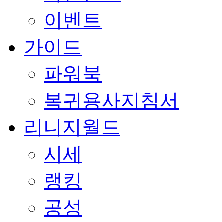
이벤트
가이드
파워북
복귀용사지침서
리니지월드
시세
랭킹
공성