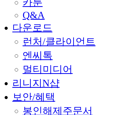
카툰
Q&A
다운로드
런처/클라이언트
엔씨톡
멀티미디어
리니지N샵
보안/혜택
봉인해제주문서