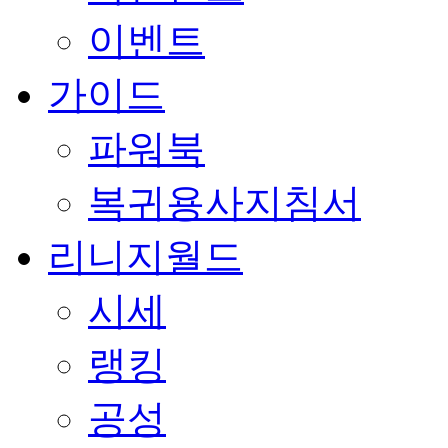
이벤트
가이드
파워북
복귀용사지침서
리니지월드
시세
랭킹
공성