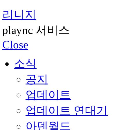
리니지
plaync 서비스
Close
소식
공지
업데이트
업데이트 연대기
아덴월드