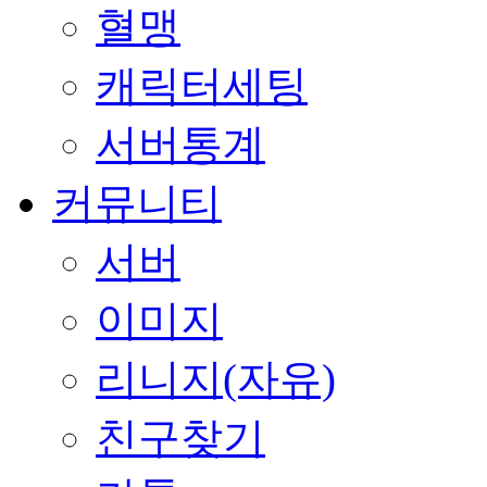
혈맹
캐릭터세팅
서버통계
커뮤니티
서버
이미지
리니지(자유)
친구찾기