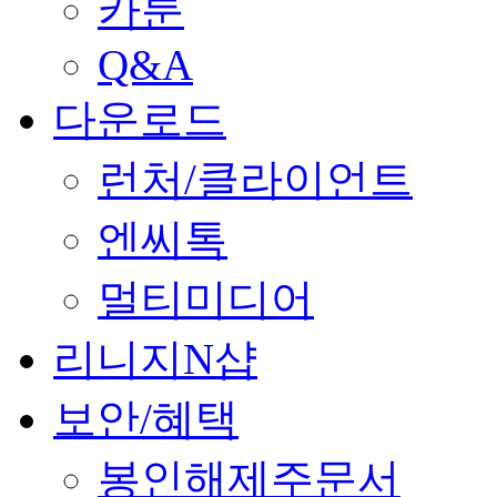
카툰
Q&A
다운로드
런처/클라이언트
엔씨톡
멀티미디어
리니지N샵
보안/혜택
봉인해제주문서