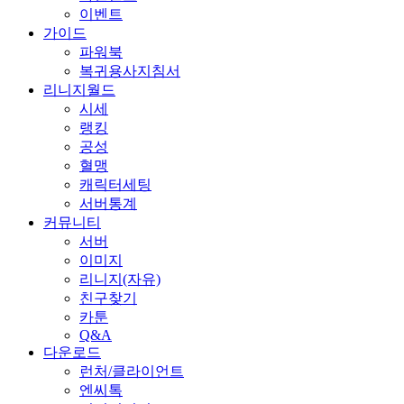
이벤트
가이드
파워북
복귀용사지침서
리니지월드
시세
랭킹
공성
혈맹
캐릭터세팅
서버통계
커뮤니티
서버
이미지
리니지(자유)
친구찾기
카툰
Q&A
다운로드
런처/클라이언트
엔씨톡