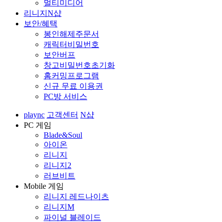
멀티미디어
리니지N샵
보안/혜택
봉인해제주문서
캐릭터비밀번호
보안버프
창고비밀번호초기화
홈커밍프로그램
신규 무료 이용권
PC방 서비스
plaync
고객센터
N샵
PC 게임
Blade&Soul
아이온
리니지
리니지2
러브비트
Mobile 게임
리니지 레드나이츠
리니지M
파이널 블레이드