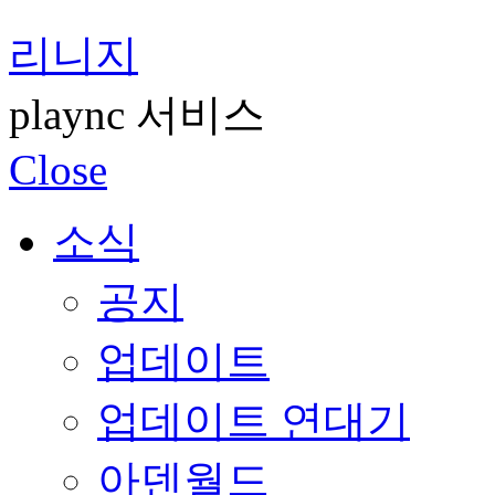
리니지
plaync 서비스
Close
소식
공지
업데이트
업데이트 연대기
아덴월드