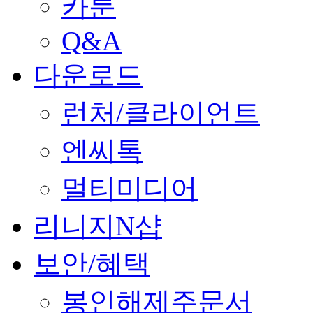
카툰
Q&A
다운로드
런처/클라이언트
엔씨톡
멀티미디어
리니지N샵
보안/혜택
봉인해제주문서