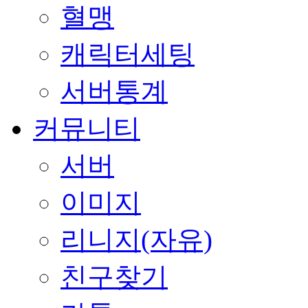
혈맹
캐릭터세팅
서버통계
커뮤니티
서버
이미지
리니지(자유)
친구찾기