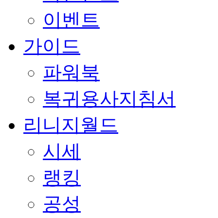
이벤트
가이드
파워북
복귀용사지침서
리니지월드
시세
랭킹
공성