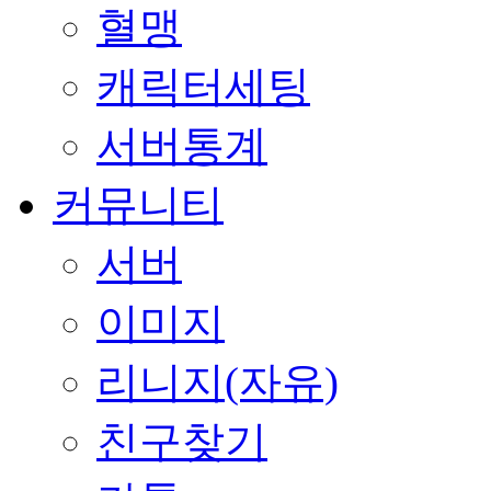
혈맹
캐릭터세팅
서버통계
커뮤니티
서버
이미지
리니지(자유)
친구찾기