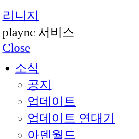
리니지
plaync 서비스
Close
소식
공지
업데이트
업데이트 연대기
아덴월드