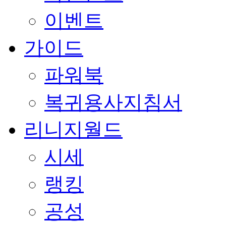
이벤트
가이드
파워북
복귀용사지침서
리니지월드
시세
랭킹
공성