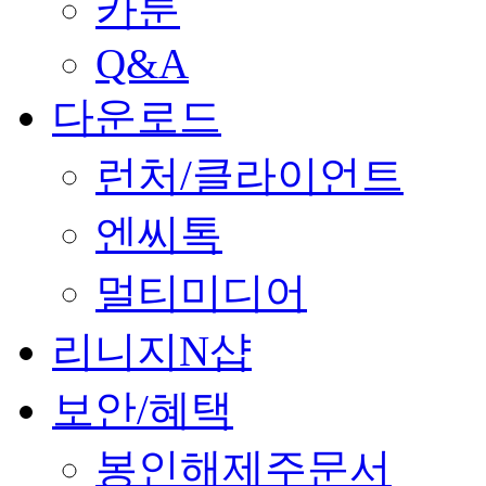
카툰
Q&A
다운로드
런처/클라이언트
엔씨톡
멀티미디어
리니지N샵
보안/혜택
봉인해제주문서