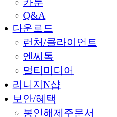
카툰
Q&A
다운로드
런처/클라이언트
엔씨톡
멀티미디어
리니지N샵
보안/혜택
봉인해제주문서