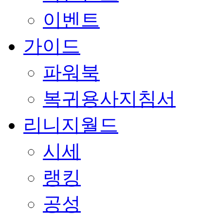
이벤트
가이드
파워북
복귀용사지침서
리니지월드
시세
랭킹
공성