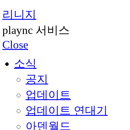
리니지
plaync 서비스
Close
소식
공지
업데이트
업데이트 연대기
아덴월드