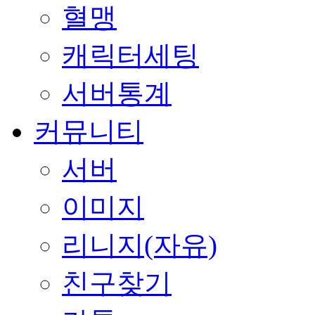
혈맹
캐릭터세팅
서버통계
커뮤니티
서버
이미지
리니지(자유)
친구찾기