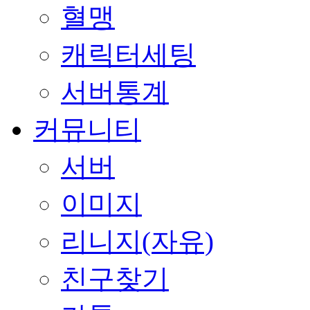
혈맹
캐릭터세팅
서버통계
커뮤니티
서버
이미지
리니지(자유)
친구찾기