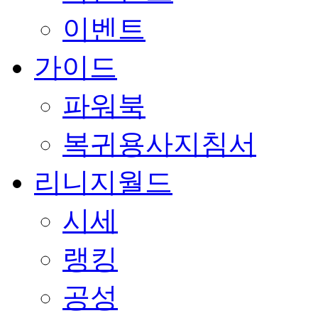
이벤트
가이드
파워북
복귀용사지침서
리니지월드
시세
랭킹
공성