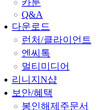
카툰
Q&A
다운로드
런처/클라이언트
엔씨톡
멀티미디어
리니지N샵
보안/혜택
봉인해제주문서