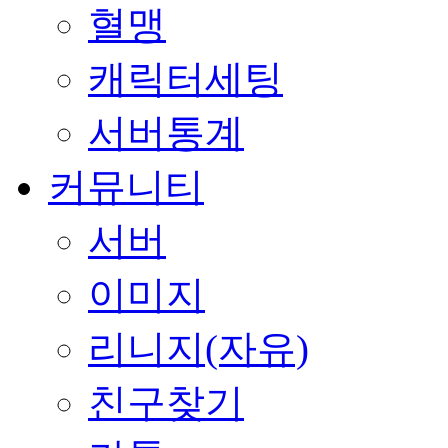
혈맹
캐릭터세팅
서버통계
커뮤니티
서버
이미지
리니지(자유)
친구찾기