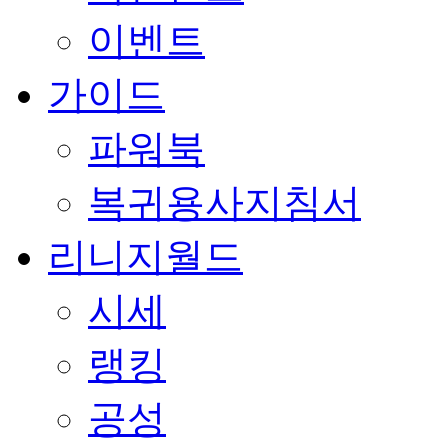
이벤트
가이드
파워북
복귀용사지침서
리니지월드
시세
랭킹
공성