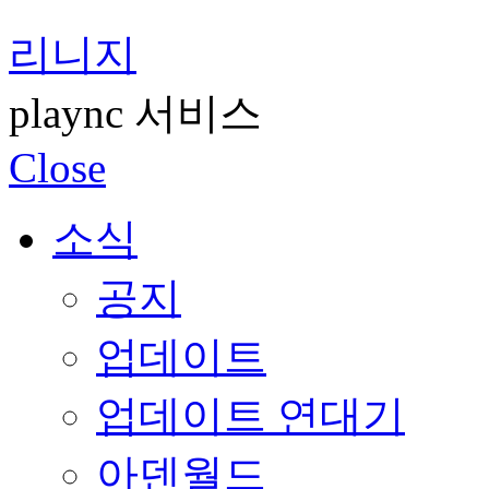
리니지
plaync 서비스
Close
소식
공지
업데이트
업데이트 연대기
아덴월드