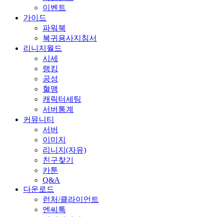
이벤트
가이드
파워북
복귀용사지침서
리니지월드
시세
랭킹
공성
혈맹
캐릭터세팅
서버통계
커뮤니티
서버
이미지
리니지(자유)
친구찾기
카툰
Q&A
다운로드
런처/클라이언트
엔씨톡