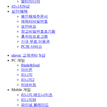
멀티미디어
리니지N샵
보안/혜택
봉인해제주문서
캐릭터비밀번호
보안버프
창고비밀번호초기화
홈커밍프로그램
신규 무료 이용권
PC방 서비스
plaync
고객센터
N샵
PC 게임
Blade&Soul
아이온
리니지
리니지2
러브비트
Mobile 게임
리니지 레드나이츠
리니지M
파이널 블레이드