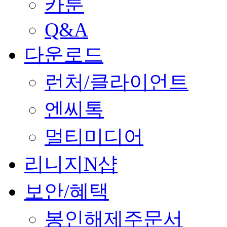
카툰
Q&A
다운로드
런처/클라이언트
엔씨톡
멀티미디어
리니지N샵
보안/혜택
봉인해제주문서