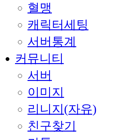
혈맹
캐릭터세팅
서버통계
커뮤니티
서버
이미지
리니지(자유)
친구찾기