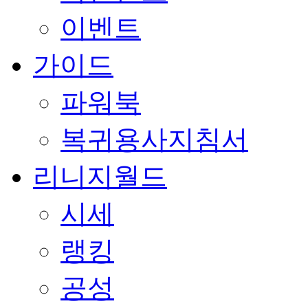
이벤트
가이드
파워북
복귀용사지침서
리니지월드
시세
랭킹
공성