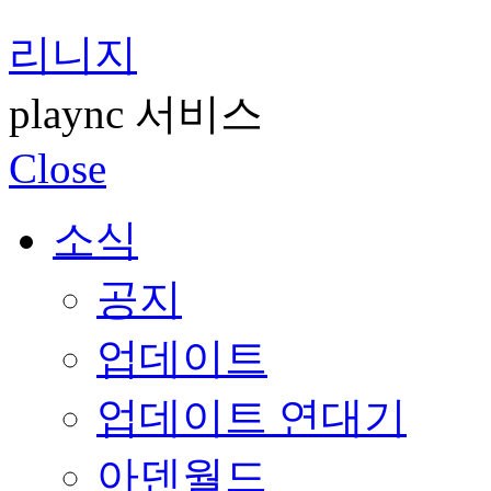
리니지
plaync 서비스
Close
소식
공지
업데이트
업데이트 연대기
아덴월드