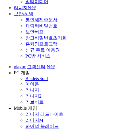
멀티미디어
리니지N샵
보안/혜택
봉인해제주문서
캐릭터비밀번호
보안버프
창고비밀번호초기화
홈커밍프로그램
신규 무료 이용권
PC방 서비스
plaync
고객센터
N샵
PC 게임
Blade&Soul
아이온
리니지
리니지2
러브비트
Mobile 게임
리니지 레드나이츠
리니지M
파이널 블레이드