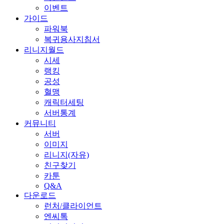
이벤트
가이드
파워북
복귀용사지침서
리니지월드
시세
랭킹
공성
혈맹
캐릭터세팅
서버통계
커뮤니티
서버
이미지
리니지(자유)
친구찾기
카툰
Q&A
다운로드
런처/클라이언트
엔씨톡