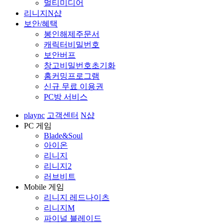
멀티미디어
리니지N샵
보안/혜택
봉인해제주문서
캐릭터비밀번호
보안버프
창고비밀번호초기화
홈커밍프로그램
신규 무료 이용권
PC방 서비스
plaync
고객센터
N샵
PC 게임
Blade&Soul
아이온
리니지
리니지2
러브비트
Mobile 게임
리니지 레드나이츠
리니지M
파이널 블레이드