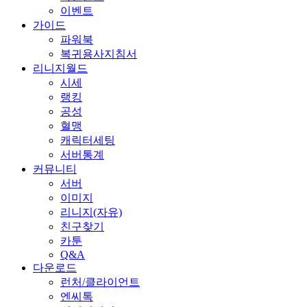
이벤트
가이드
파워북
복귀용사지침서
리니지월드
시세
랭킹
공성
혈맹
캐릭터세팅
서버통계
커뮤니티
서버
이미지
리니지(자유)
친구찾기
카툰
Q&A
다운로드
런처/클라이언트
엔씨톡