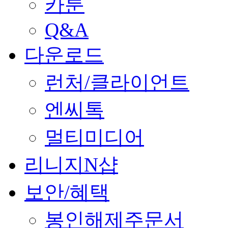
카툰
Q&A
다운로드
런처/클라이언트
엔씨톡
멀티미디어
리니지N샵
보안/혜택
봉인해제주문서