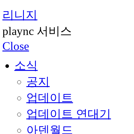
리니지
plaync 서비스
Close
소식
공지
업데이트
업데이트 연대기
아덴월드