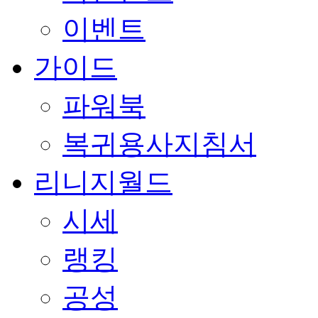
이벤트
가이드
파워북
복귀용사지침서
리니지월드
시세
랭킹
공성