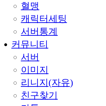
혈맹
캐릭터세팅
서버통계
커뮤니티
서버
이미지
리니지(자유)
친구찾기