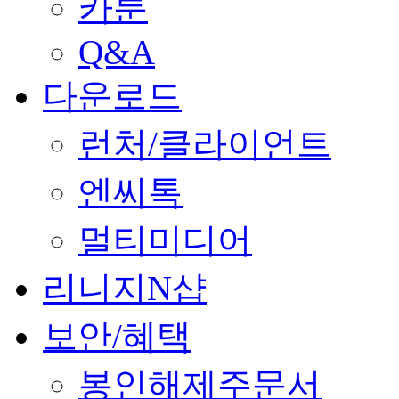
카툰
Q&A
다운로드
런처/클라이언트
엔씨톡
멀티미디어
리니지N샵
보안/혜택
봉인해제주문서