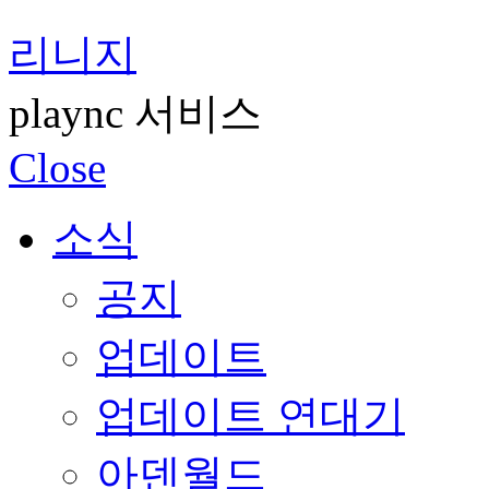
리니지
plaync 서비스
Close
소식
공지
업데이트
업데이트 연대기
아덴월드