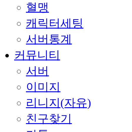
혈맹
캐릭터세팅
서버통계
커뮤니티
서버
이미지
리니지(자유)
친구찾기