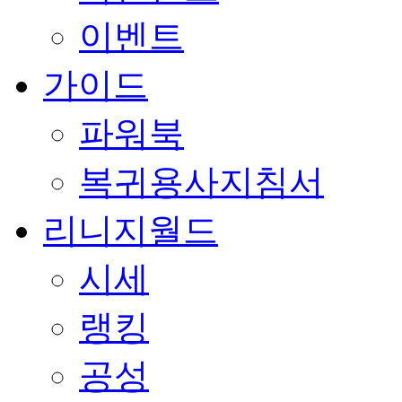
이벤트
가이드
파워북
복귀용사지침서
리니지월드
시세
랭킹
공성