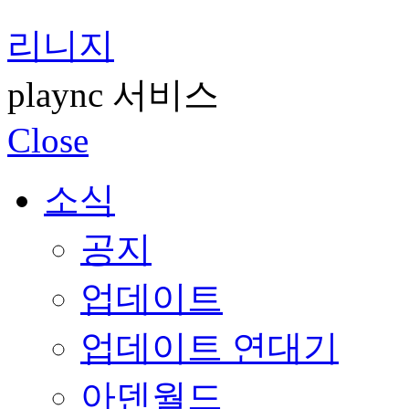
리니지
plaync 서비스
Close
소식
공지
업데이트
업데이트 연대기
아덴월드