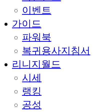
이벤트
가이드
파워북
복귀용사지침서
리니지월드
시세
랭킹
공성