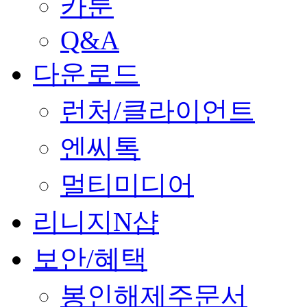
카툰
Q&A
다운로드
런처/클라이언트
엔씨톡
멀티미디어
리니지N샵
보안/혜택
봉인해제주문서