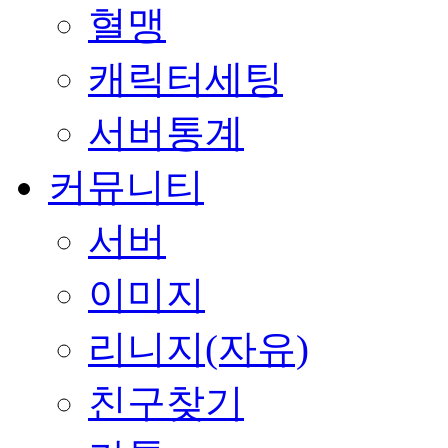
혈맹
캐릭터세팅
서버통계
커뮤니티
서버
이미지
리니지(자유)
친구찾기