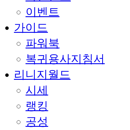
이벤트
가이드
파워북
복귀용사지침서
리니지월드
시세
랭킹
공성