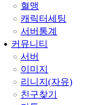
혈맹
캐릭터세팅
서버통계
커뮤니티
서버
이미지
리니지(자유)
친구찾기