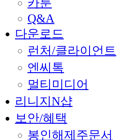
카툰
Q&A
다운로드
런처/클라이언트
엔씨톡
멀티미디어
리니지N샵
보안/혜택
봉인해제주문서