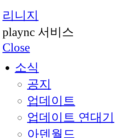
리니지
plaync 서비스
Close
소식
공지
업데이트
업데이트 연대기
아덴월드